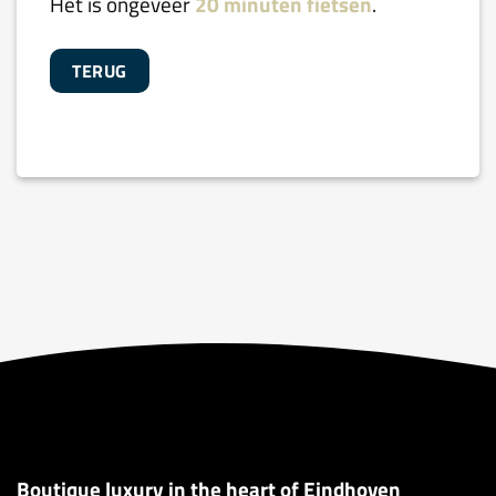
Het is ongeveer
20 minuten fietsen
.
TERUG
Boutique luxury in the heart of Eindhoven