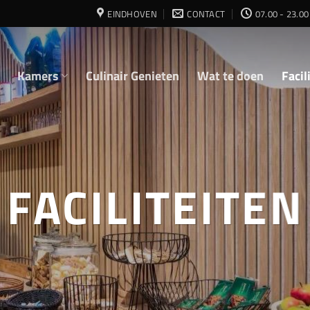
EINDHOVEN
CONTACT
07.00 - 23.00
Kamers
Culinair Genieten
Wat te doen
Facil
FACILITEITEN