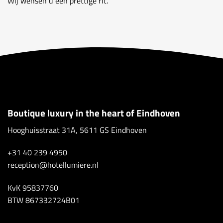
Wij wensen u een prettige rit.
Boutique luxury in the heart of Eindhoven
Hooghuisstraat 31A, 5611 GS Eindhoven
+31 40 239 4950
reception@hotellumiere.nl
KvK 95837760
BTW 867332724B01