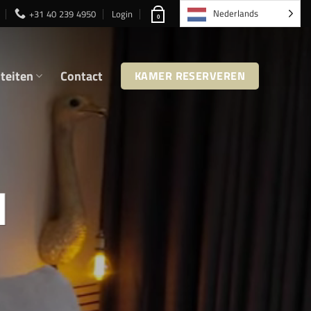
Nederlands
+31 40 239 4950
Login
0
iteiten
Contact
KAMER RESERVEREN
M