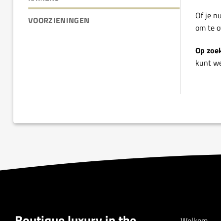
Of je n
VOORZIENINGEN
om te o
Op zoek
kunt we
Boutique luxury in the
Welkom