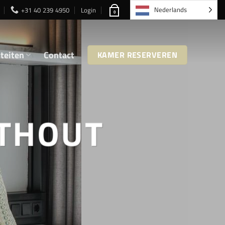
Nederlands
+31 40 239 4950
Login
0
iteiten
Contact
KAMER RESERVEREN
THOUT