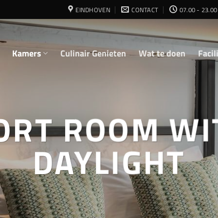
EINDHOVEN
CONTACT
07.00 - 23.00
Kamers
Culinair Genieten
Wat te doen
Facil
ORT ROOM WI
DAYLIGHT