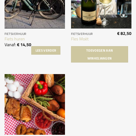
€
82,50
FIETSVERHUUR
FIETSVERHUUR
Fiets huren
Fles Moët
Vanaf:
€
14,50
LEES VERDER
TOEVOEGEN AAN
WINKELWAGEN